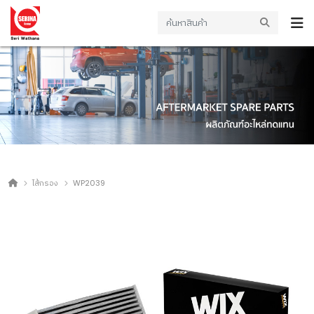
ไส้กรอง
WP2039