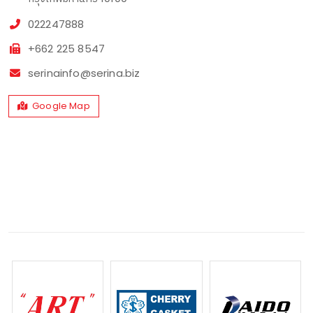
022247888
+662 225 8547
serinainfo@serina.biz
Google Map