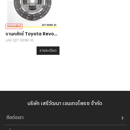
ระบบคลัทช์
จานคลัทช์ Toyota Revo
รหัส 327 0080 10
2.4-4x2
รายละเอียด
บริษัท เสรีวัฒนา เอนเทอไพรซ จำกัด
ติดต่อเรา