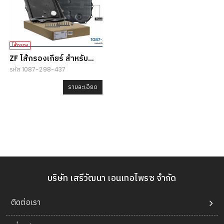
ไส้กรอง
ZF ไส้กรองเกียร์ สำหรับ
รหัส 1087-298-437
BMW
รายละเอียด
บริษัท เสรีวัฒนา เอนเทอไพรซ จำกัด
ติดต่อเรา