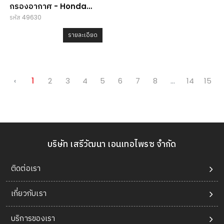
กรองอากาศ - Honda
รหัส 49630
CR-V
รายละเอียด
‹
1
2
3
4
5
6
7
8
...
14
15
บริษัท เสรีวัฒนา เอนเทอไพรซ จำกัด
ติดต่อเรา
เกี่ยวกับเรา
บริการของเรา