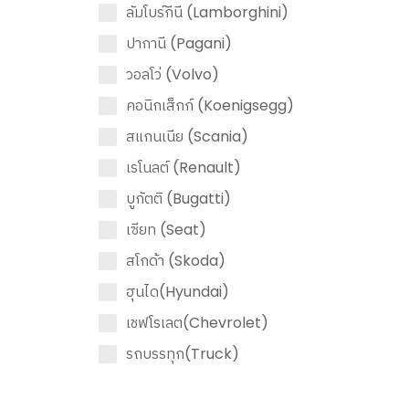
ลัมโบร์กีนี (Lamborghini)
ปากานี (Pagani)
วอลโว่ (Volvo)
คอนิกเส็กก์ (Koenigsegg)
สแกนเนีย (Scania)
เรโนลต์ (Renault)
บูกัตติ (Bugatti)
เซียท (Seat)
สโกด้า (Skoda)
ฮุนได(Hyundai)
เชฟโรเลต(Chevrolet)
รถบรรทุก(Truck)