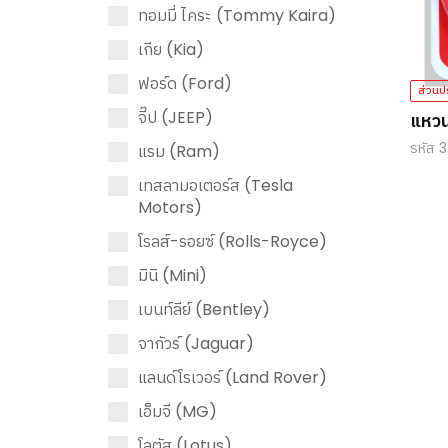
ทอมมี่ ไคระ (Tommy Kaira)
เกีย (Kia)
ฟอร์ด (Ford)
ส่วนป
จี๊ป (JEEP)
แหวน
NP3
รหัส
แรม (Ram)
เทสลามอเตอร์ส (Tesla
Motors)
โรลส์-รอยซ์ (Rolls-Royce)
มินิ (Mini)
เบนท์ลีย์ (Bentley)
จากัวร์ (Jaguar)
แลนด์โรเวอร์ (Land Rover)
เอ็มจี (MG)
โลตัส (Lotus)