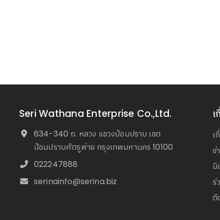
Seri Wathana Enterprise Co.,Ltd.
เก
634-340 ถ. หลวง แขวงป้อมปราบ เขต
เก
ป้อมปราบศัตรูพ่าย กรุงเทพมหานคร 10100
ข
022247888
มี
serinainfo@serina.biz
ร่
ติ