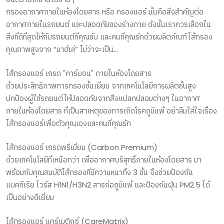
กรองอากาศภายในห้องโดยสาร หรือ กรองแอร์ นั้นคือสิ่งสำคัญต่อ
อากาศภายในรถยนต์ และปลอดภัยของร่างกาย ดังนั้นเราควรเลือกใน
สิ่งที่ดีที่สุดให้กับรถยนต์ที่คุณขับ และคนที่คุณรักด้วยผลิตภัณฑ์ไส้กรอง
คุณภาพสูงจาก “มาฮ์เล่” ไม่ว่าจะเป็น...
ไส้กรองแอร์ เกรด "คาร์บอน" ภายในห้องโดยสาร
ด้วยประสิทธิภาพการกรองชั้นเยี่ยม จากเทคโนโลยีการผลิตชั้นสูง
ปกป้องผู้ใช้รถยนต์ให้ปลอดภัยจากสิ่งแปลกปลอมต่างๆ ในอากาศ
ภายในห้องโดยสาร ที่เป็นสาเหตุของการเกิดโรคภูมิแพ้ อย่าลืมใส่ใจเรื่อง
ไส้กรองแอร์เพื่อตัวคุณเองและคนที่คุณรัก
ไส้กรองแอร์ เกรดพรีเมี่ยม (Carbon Premium)
ด้วยเทคโนโลยีที่เหนือกว่า เพื่ออากาศบริสุทธิ์ภายในห้องโดยสาร มา
พร้อมกับคุณสมบัติไส้กรองที่มีความหนาถึง 3 ชั้น จึงช่วยป้องกัน
แบคทีเรีย ไวรัส H1N1/H3N2 สารก่อภูมิแพ้ และป้องกันฝุ่น PM2.5 ได้
เป็นอย่างดีเยี่ยม
ไส้กรองแอร์ แคร์เมติกซ์ (CareMatrix)