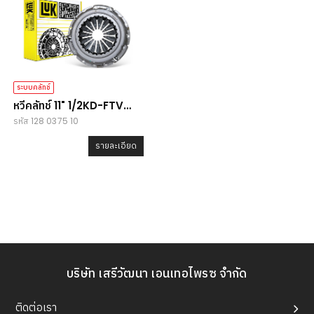
ระบบคลัทช์
หวีคลัทช์ 11" 1/2KD-FTV
รหัส 128 0375 10
Vigo Champ
รายละเอียด
บริษัท เสรีวัฒนา เอนเทอไพรซ จำกัด
ติดต่อเรา