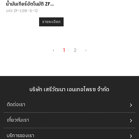
น้ำมันเกียร์อัตโนมัติ ZF
รหัส ZF-LG8-1L-12
Lifeguard Fluid 8
รายละเอียด
‹
1
2
›
บริษัท เสรีวัฒนา เอนเทอไพรซ จำกัด
ติดต่อเรา
เกี่ยวกับเรา
บริการของเรา