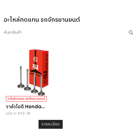
อะไหล่ทดแทน รถจักรยานยนต์
อะไหล่ทดแทน รถจักรยานยนต์
วาล์วไอดี Honda
รหัส V-KYZ-IN
Wave125i
รายละเอียด