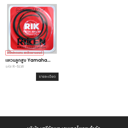
อะไหล่ทดแทน รถจักรยานยนต์
แหวนลูกสูบ Yamaha
รหัส R-5LW
Mio,Fino,Nouvo
รายละเอียด