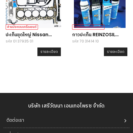
ส่วนประกอบเครื่องยนต์
ส่วนประกอบเครื่องยนต์
ปะเก็นชุดใหญ่ Nissan
กาวปะเก็น REINZOSIL
รหัส 01 37935 01
รหัส 70 31414 10
Teana 2.0 (J32)
70ml.
รายละเอียด
รายละเอียด
บริษัท เสรีวัฒนา เอนเทอไพรซ จำกัด
ติดต่อเรา