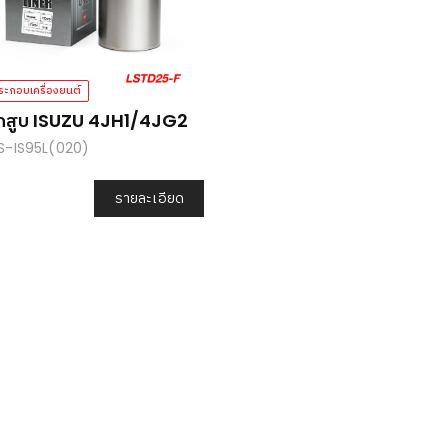
ระกอบเครื่องยนต์
กสูบ ISUZU 4JH1/4JG2
LS-IS95L(020)
รายละเอียด