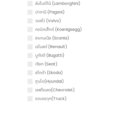
ลัมโบร์กีนี (Lamborghini)
ปากานี (Pagani)
วอลโว่ (Volvo)
คอนิกเส็กก์ (Koenigsegg)
สแกนเนีย (Scania)
เรโนลต์ (Renault)
บูกัตติ (Bugatti)
เซียท (Seat)
สโกด้า (Skoda)
ฮุนได(Hyundai)
เชฟโรเลต(Chevrolet)
รถบรรทุก(Truck)