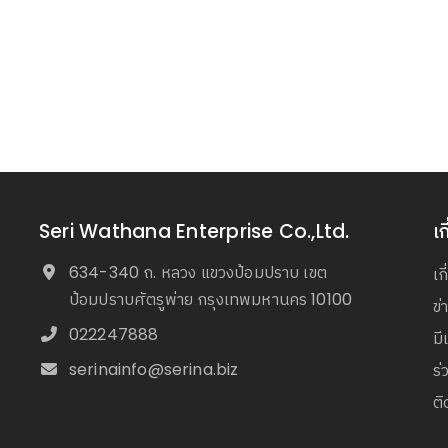
Seri Wathana Enterprise Co.,Ltd.
เก
634-340 ถ. หลวง แขวงป้อมปราบ เขต
เก
ป้อมปราบศัตรูพ่าย กรุงเทพมหานคร 10100
ข
022247888
มี
serinainfo@serina.biz
ร่
ติ