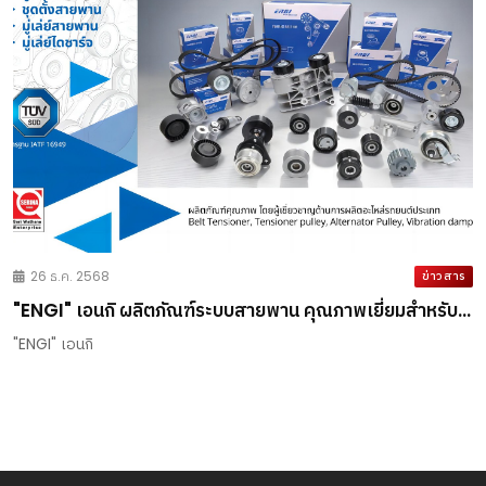
26 ธ.ค. 2568
ข่าวสาร
"ENGI" เอนกิ ผลิตภัณฑ์ระบบสายพาน คุณภาพเยี่ยมสำหรับ
รถยนต์ทุกประเภท
"ENGI" เอนกิ